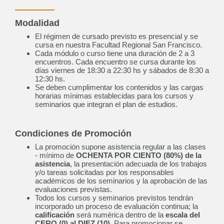
Modalidad
Ingeniería Electrónica
El régimen de cursado previsto es presencial y se
Próximamente
cursa en nuestra Facultad Regional San Francisco.
Cada módulo o curso tiene una duración de 2 a 3
encuentros. Cada encuentro se cursa durante los
días viernes de 18:30 a 22:30 hs y sábados de 8:30 a
12:30 hs.
Se deben cumplimentar los contenidos y las cargas
Ingeniería Electromecánica
horarias mínimas establecidas para los cursos y
seminarios que integran el plan de estudios.
Próximamente
Condiciones de Promoción
La promoción supone asistencia regular a las clases
- mínimo de
OCHENTA POR CIENTO (80%) de la
Licenciatura en Administración
asistencia
, la presentación adecuada de los trabajos
y/o tareas solicitadas por los responsables
Rural
académicos de los seminarios y la aprobación de las
Próximamente
evaluaciones previstas.
Todos los cursos y seminarios previstos tendrán
incorporado un proceso de evaluación continua; la
calificación
será numérica dentro de la
escala del
CERO (0) al DIEZ (10)
. Para promocionar se