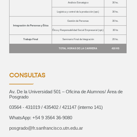
Curso: Excel básico
Análisis Estratégico
30 hs.
Próximamente
Logística y control de la producción (opt.)
30 hs.
Gestión de Personas
30 hs.
Integración de Personas y Ética
Ética y Responsabilidad Social Empresarial (opt.)
30 hs
Curso: Análisis y visualización de
Trabajo Final
Seminario Final de Integración
20 hs.
datos con PowerBI
TOTAL HORAS DE LA CARRERA
410 HS
Próximamente
CONSULTAS
Curso: Instalaciones eléctricas
Av. De la Universidad 501 – Oficina de Alumnos/ Área de
domiciliarias
Posgrado
Próximamente
03564 - 431019 / 435402 / 421147 (interno 141)
WhatsApp: +54 9 3564 36-9080
posgrado@fr.sanfrancisco.utn.edu.ar
Posgrado: Especialización en