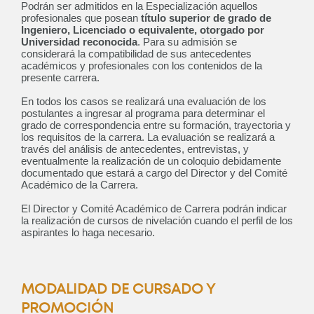
Podrán ser admitidos en la Especialización aquellos
profesionales que posean
título superior de grado de
Ingeniero, Licenciado o equivalente, otorgado por
Curso: Diplomatura en
Universidad reconocida
. Para su admisión se
Bioarquitectura
considerará la compatibilidad de sus antecedentes
ABIERTO
académicos y profesionales con los contenidos de la
presente carrera.
En todos los casos se realizará una evaluación de los
postulantes a ingresar al programa para determinar el
grado de correspondencia entre su formación, trayectoria y
los requisitos de la carrera. La evaluación se realizará a
Posgrado: Especialización en
través del análisis de antecedentes, entrevistas, y
Ingeniería Gerencial
eventualmente la realización de un coloquio debidamente
documentado que estará a cargo del Director y del Comité
ABIERTO
Académico de la Carrera.
El Director y Comité Académico de Carrera podrán indicar
la realización de cursos de nivelación cuando el perfil de los
aspirantes lo haga necesario.
Posgrado: Maestría en
Administración de Negocios
ABIERTO
MODALIDAD DE CURSADO Y
PROMOCIÓN