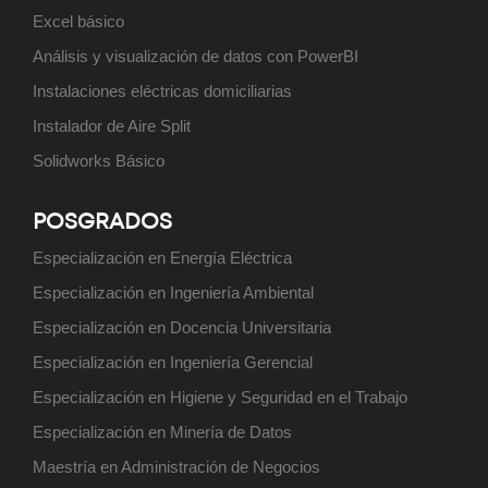
Posgrado: Especialización en
Excel básico
Higiene y Seguridad en el Trabajo
Análisis y visualización de datos con PowerBI
Próximamente
Instalaciones eléctricas domiciliarias
Instalador de Aire Split
Solidworks Básico
Posgrado: Especialización en
Ingeniería Ambiental
POSGRADOS
Próximamente
Especialización en Energía Eléctrica
Especialización en Ingeniería Ambiental
Especialización en Docencia Universitaria
Tecnicatura Universitaria en
Especialización en Ingeniería Gerencial
Programación
Especialización en Higiene y Seguridad en el Trabajo
Próximamente
Especialización en Minería de Datos
Maestría en Administración de Negocios