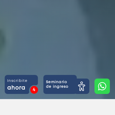
Inscribite
Seminario
de ingreso
ahora
4