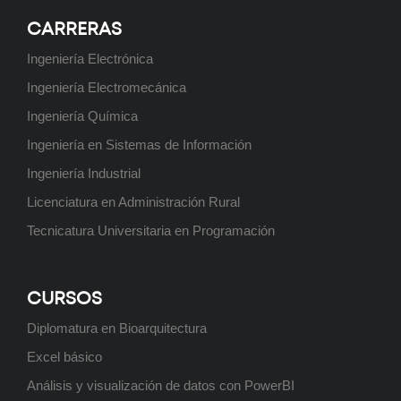
CARRERAS
Ingeniería Electrónica
Curso: Instalaciones eléctricas
Ingeniería Electromecánica
domiciliarias
Próximamente
Ingeniería Química
Ingeniería en Sistemas de Información
Ingeniería Industrial
Licenciatura en Administración Rural
Posgrado: Especialización en
Minería de Datos
Tecnicatura Universitaria en Programación
Próximamente
CURSOS
Diplomatura en Bioarquitectura
Posgrado: Maestría en Ingeniería
Excel básico
Ambiental
Análisis y visualización de datos con PowerBI
Próximamente