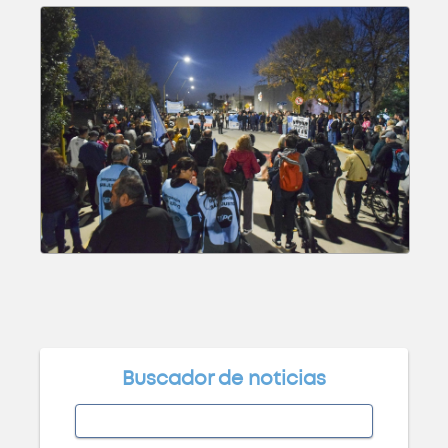
Posgrado: Especialización en
Docencia Universitaria
ABIERTO
Curso: Diplomatura en
Bioarquitectura
ABIERTO
Buscador de noticias
Posgrado: Especialización en