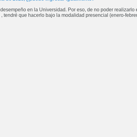
el desempeño en la Universidad. Por eso, de no poder realizarlo 
, tendré que hacerlo bajo la modalidad presencial (enero-febre
Curso: Diplomatura en
Posgrado
Bioarquitectura
Ing
ABIERTO
Ingeniería Electrónica
Ingenie