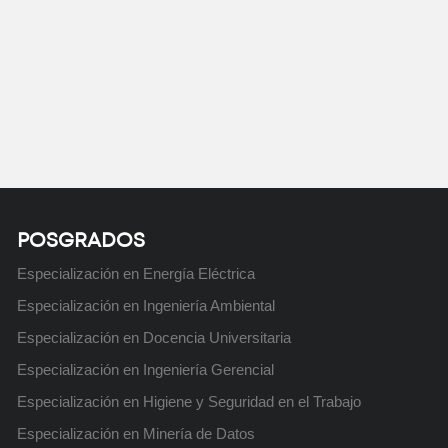
Próximamente
Ingeniería Industrial
Ing
Próximamente
POSGRADOS
Especialización en Energía Eléctrica
Curso: Excel básico
Curso: An
Especialización en Ingeniería Ambiental
Próximamente
de d
Especialización en Docencia Universitaria
Especialización en Ingeniería Gerencial
Especialización en Higiene y Seguridad en el Trabajo
Especialización en Minería de Datos