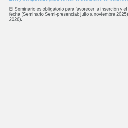
El Seminario es obligatorio para favorecer la inserción y 
fecha (Seminario Semi-presencial: julio a noviembre 2025) 
2026).
Posgrado: Especialización en
Docencia Universitaria
ABIERTO
Posgrado: Maestría en