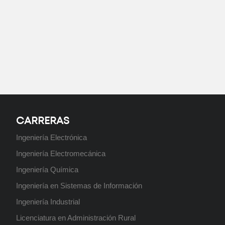
Administración de Negocios
ABIERTO
Licenciatura en Administración
Rural
Próximamente
CARRERAS
Ingeniería Electrónica
Ingeniería en Sistemas de
Ingeniería Electromecánica
Información
Ingeniería Química
Próximamente
Ingeniería en Sistemas de Información
Ingeniería Industrial
Licenciatura en Administración Rural