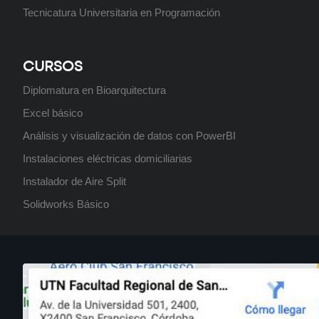
Curso: Instalaciones eléctricas
Tecnicatura Universitaria en Programación
domiciliarias
Próximamente
CURSOS
Diplomatura en Bioarquitectura
Posgrado: Maestría en Minería
Excel básico
de Datos
Análisis y visualización de datos con PowerBI
Próximamente
Instalaciones eléctricas domiciliarias
Instalador de Aire Split
Solidworks Básico
Tecnicatura Universitaria en
Programación
Próximamente