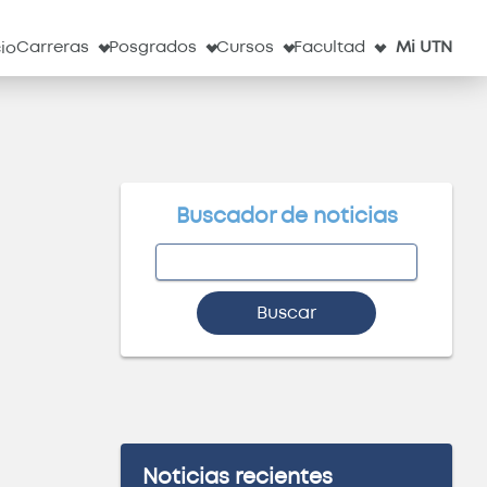
l
Servicios
Obs. Astronómico
Correo
Clima
Carreras
Posgrados
Cursos
Facultad
Mi UTN
cio
Buscador de noticias
Buscar
Noticias recientes