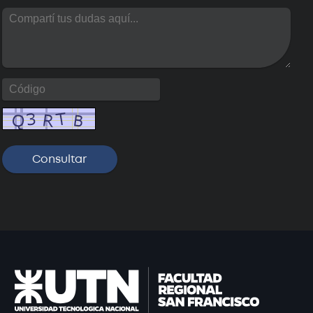
rado: Maestría en
niería Ambiental
Próximamente
: Especialización en
niería Ambiental
Próximamente
: Maestría en Redes
de Datos
Próximamente