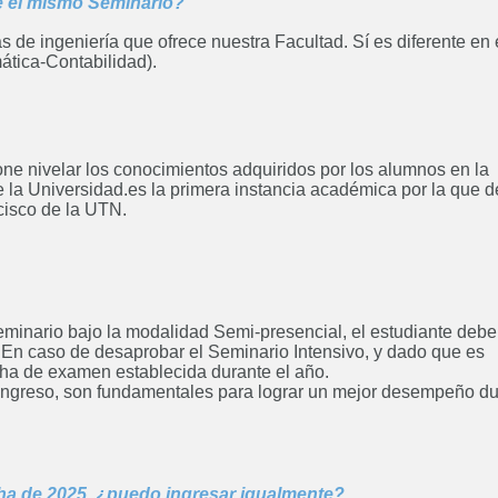
e el mismo Seminario?
s de ingeniería que ofrece nuestra Facultad. Sí es diferente en 
ática-Contabilidad).
ne nivelar los conocimientos adquiridos por los alumnos en la
de la Universidad.es la primera instancia académica por la que 
cisco de la UTN.
eminario bajo la modalidad Semi-presencial, el estudiante debe
 En caso de desaprobar el Seminario Intensivo, y dado que es
echa de examen establecida durante el año.
 Ingreso, son fundamentales para lograr un mejor desempeño d
cha de 2025, ¿puedo ingresar igualmente?