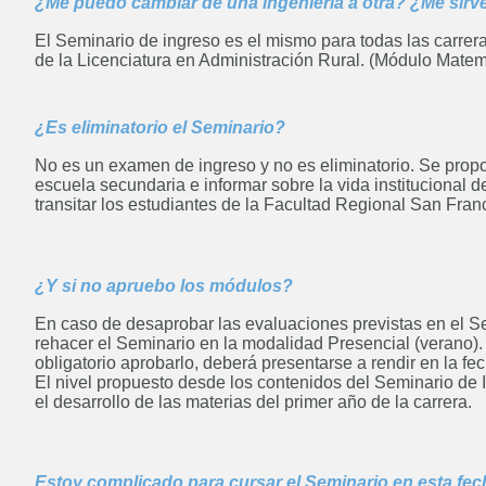
¿Me puedo cambiar de una ingeniería a otra? ¿Me sirv
El Seminario de ingreso es el mismo para todas las carrera
de la Licenciatura en Administración Rural. (Módulo Matem
¿Es eliminatorio el Seminario?
No es un examen de ingreso y no es eliminatorio. Se propo
escuela secundaria e informar sobre la vida institucional 
transitar los estudiantes de la Facultad Regional San Fran
¿Y si no apruebo los módulos?
En caso de desaprobar las evaluaciones previstas en el S
rehacer el Seminario en la modalidad Presencial (verano).
obligatorio aprobarlo, deberá presentarse a rendir en la f
El nivel propuesto desde los contenidos del Seminario de
el desarrollo de las materias del primer año de la carrera.
Estoy complicado para cursar el Seminario en esta fe