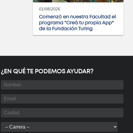
Próximamente
01/08/2026
Comenzó en nuestra Facultad el
programa "Creá tu propia App"
de la Fundación Turing
eniería Química
Próximamente
¿EN QUÉ TE PODEMOS AYUDAR?
álisis y visualización
atos con PowerBI
Próximamente